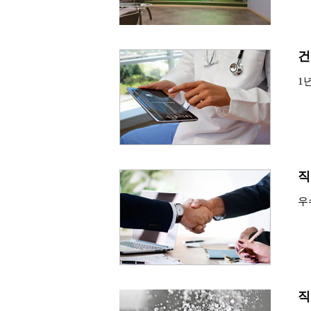
건
1
직
우
직