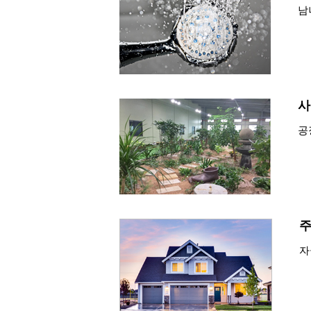
남
사
공
자