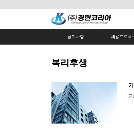
공지사항
채용프로세
복리후생
기
근