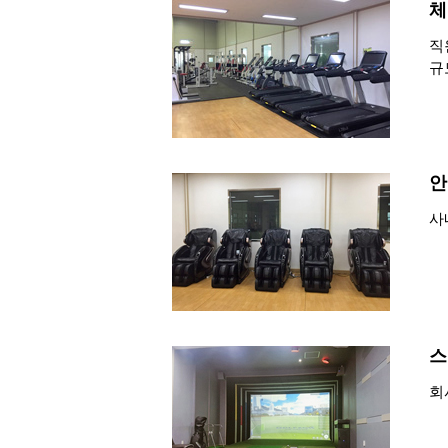
체
직
규
안
사
스
회